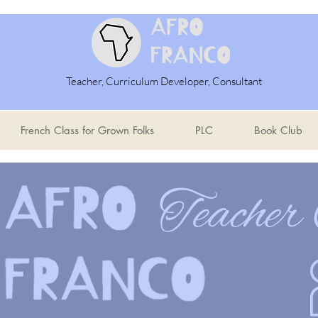
Teacher, Curriculum Developer, Consultant
French Class for Grown Folks
PLC
Book Club