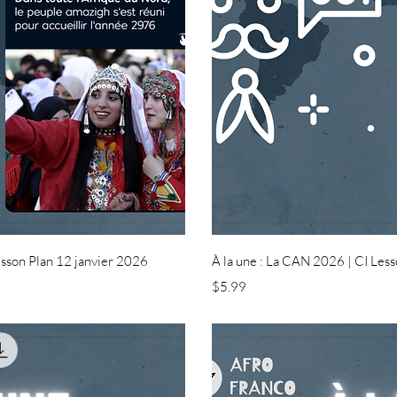
ew
Q
esson Plan 12 janvier 2026
À la une : La CAN 2026 | CI Less
Price
$5.99