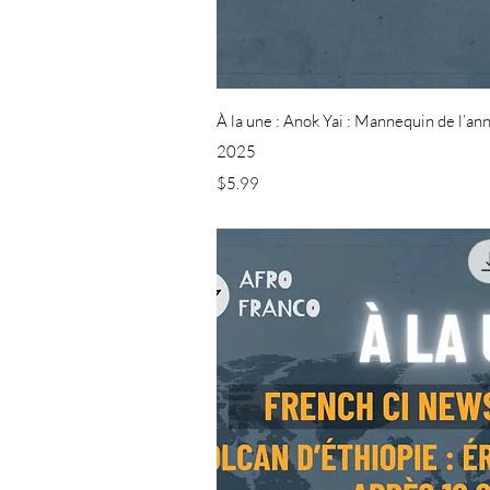
Quick Vi
À la une : Anok Yai : Mannequin de l’a
2025
Price
$5.99