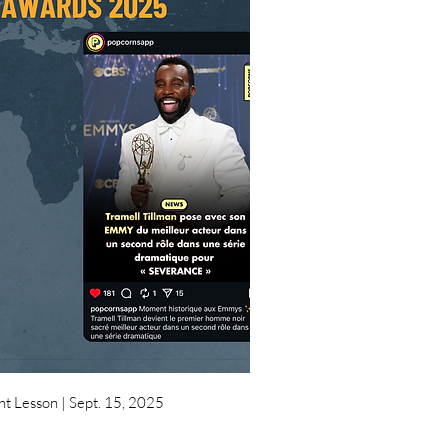
uick View
nt Lesson | Sept. 15, 2025