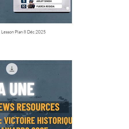
uick View
 CI Lesson Plan 8 Déc 2025