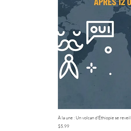
Quick Vi
À la une : Un volcan d'Éthiopie se reve
Price
$5.99