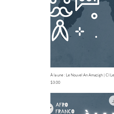
Quick Vi
À la une : Le Nouvel An Amazigh | CI L
Price
$3.00