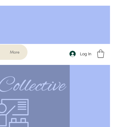
More
Log In